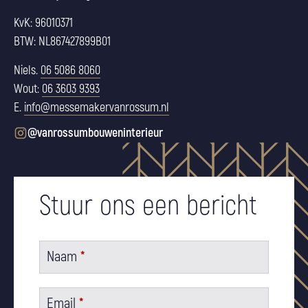
KvK: 96010371
BTW: NL867427899B01
Niels.
06 5086 8060
Wout:
06 3603 9393
E.
info@messemakervanrossum.nl
@vanrossumbouweninterieur
Stuur ons een bericht
Naam
*
Email
*