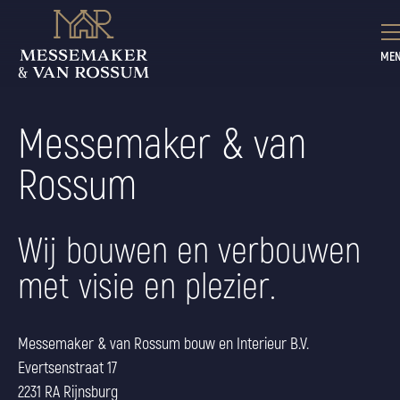
Ga naar de inhoud
ME
Messemaker & van
Rossum
Wij bouwen en verbouwen
met visie en plezier.
Messemaker & van Rossum bouw en Interieur B.V.
Evertsenstraat 17
2231 RA Rijnsburg