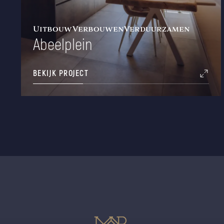
Uitbouw
Verbouwen
Verduurzamen
Abeelplein
BEKIJK PROJECT