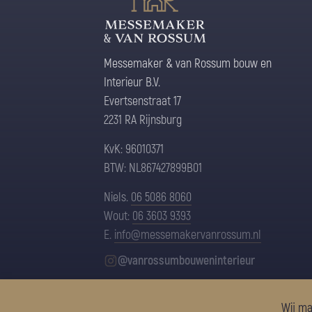
Messemaker & van Rossum bouw en
Interieur B.V.
Evertsenstraat 17
2231 RA Rijnsburg
KvK: 96010371
BTW: NL867427899B01
Niels.
06 5086 8060
Wout:
06 3603 9393
E.
info@messemakervanrossum.nl
@vanrossumbouweninterieur
Wij ma