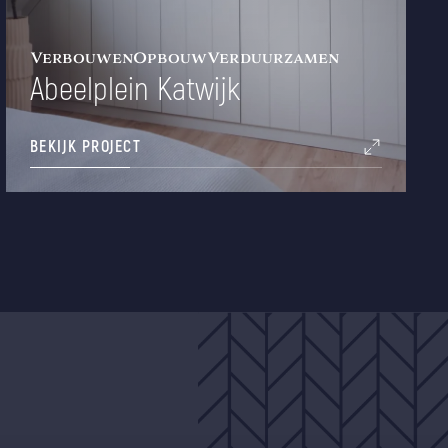
Verbouwen
Opbouw
Verduurzamen
Abeelplein Katwijk
BEKIJK PROJECT