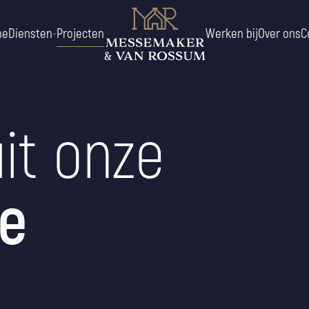
me
Diensten
Projecten
Werken bij
Over ons
C
it onze
e