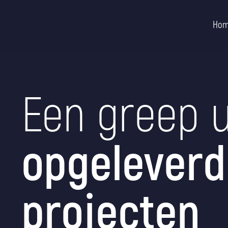
Ga naar de inhoud
Ho
Een greep u
opgeleverd
projecten